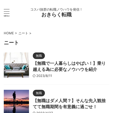
コスパ抜群の転職ノウハウを発信！
おきらく転職
HOME
>
ニート
>
ニート
無職
【無職で一人暮らしはやばい！】乗り
越える為に必要なノウハウを紹介
2023/8/11
無職
【無職はダメ人間？】そんな先入観捨
てて無職期間を有意義に過ごせ！