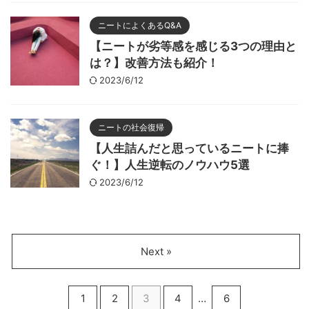
ニートによくあるQ&A
【ニートが劣等感を感じる3つの理由と
は？】改善方法も紹介！
2023/6/12
ニートの社会復帰
【人生詰んだと思っているニートに捧
ぐ！】人生逆転のノウハウ5選
2023/6/12
Next »
1
2
3
4
…
6