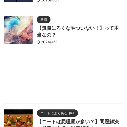
2023/4/27
無職
【無職にろくなやついない！】って本
当なの？
2024/4/3
ニートによくあるQ&A
【ニートは屁理屈が多い？】問題解決