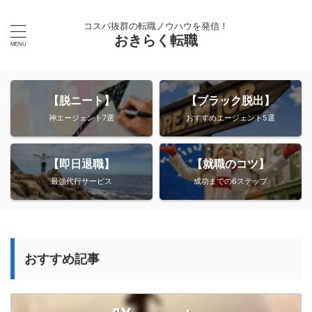
コスパ抜群の転職ノウハウを発信！
おきらく転職
【脱ニート】
【ブラック脱出】
神エージェント7選
おすすめエージェント5選
【即日退職】
【就職のコツ】
最強代行サービス
成功までの6ステップ
おすすめ記事