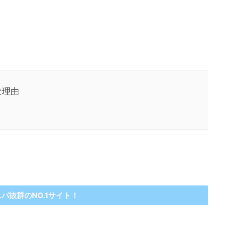
な理由
パ抜群のNO.1サイト！